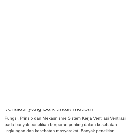
20/12/2015
Tips
Standar Ventilation Fan untuk Industri
Sebagai akibat kegiatan – kegiatan dalam proses industri, udara
sekitar lingkungan industri cenderung mengalami pencemaran
oleh gas-gas yang berbahaya bagi kesehatan manusia. Polutan
yang dihasilkan dari kegiatan-kegiatan industri tersebut dibuang
ke atmosfir, bercampur dengan udara dan menyebar kemana-
mana. Gas polutan ini sebagian besar terkonsentrasi di ruangan
atau area industri. Bila konsentrasi pelutan melebihi konsentrasi
[…]
20/12/2015
Tips
Ventilasi yang Baik untuk Industri
Fungsi, Prinsip dan Mekasnisme Sistem Kerja Ventilasi Ventilasi
pada banyak penelitian berperan penting dalam kesehatan
lingkungan dan kesehatan masyarakat. Banyak penelitian